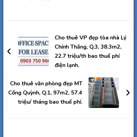
Điều
hướng
Cho thuê VP đẹp tòa nhà Lý
bài
Chính Thắng, Q.3, 38.3m2,
22.7 triệu/th bao thuế phí
viết
điện lạnh.
Cho thuê văn phòng đẹp MT
Cống Quỳnh, Q.1, 97m2, 57.4
triệu/ tháng bao thuế phí.