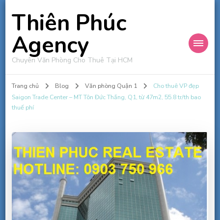
Thiên Phúc
Agency
Chuyên Văn Phòng Cho Thuê Tại HCM
Trang chủ
Blog
Văn phòng Quận 1
Cho thuê VP đẹp
Saigon Trade Center – MT Tôn Đức Thắng, Q1, từ 47m2, 55.8 tr/th bao
thuế phí