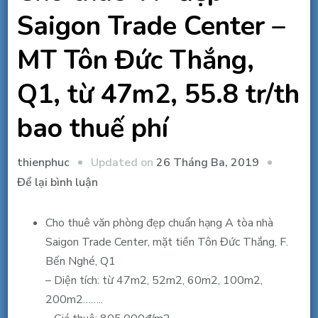
Saigon Trade Center –
MT Tôn Đức Thắng,
Q1, từ 47m2, 55.8 tr/th
bao thuế phí
Updated on
26 Tháng Ba, 2019
thienphuc
tại
Để lại bình luận
Cho
thuê
Cho thuê văn phòng đẹp chuẩn hạng A tòa nhà
VP
Saigon Trade Center, mặt tiền Tôn Đức Thắng, F.
đẹp
Bến Nghé, Q1
Saigon
– Diện tích: từ 47m2, 52m2, 60m2, 100m2,
Trade
200m2……..
Center