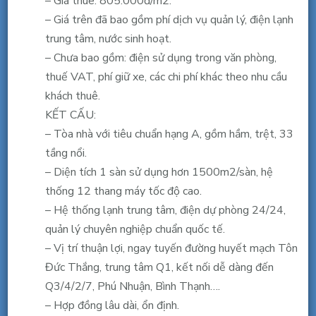
– Giá thuê: 805.000đ/m2.
–
– Giá trên đã bao gồm phí dịch vụ quản lý, điện lạnh
MT
trung tâm, nước sinh hoạt.
Tôn
– Chưa bao gồm: điện sử dụng trong văn phòng,
Đức
thuế VAT, phí giữ xe, các chi phí khác theo nhu cầu
Thắng,
khách thuê.
Q1,
KẾT CẤU:
từ
– Tòa nhà với tiêu chuẩn hạng A, gồm hầm, trệt, 33
47m2,
tầng nổi.
55.8
– Diện tích 1 sàn sử dụng hơn 1500m2/sàn, hệ
tr/th
thống 12 thang máy tốc độ cao.
bao
– Hệ thống lạnh trung tâm, điện dự phòng 24/24,
thuế
quản lý chuyên nghiệp chuẩn quốc tế.
phí
– Vị trí thuận lợi, ngay tuyến đường huyết mạch Tôn
Đức Thắng, trung tâm Q1, kết nối dễ dàng đến
Q3/4/2/7, Phú Nhuận, Bình Thạnh….
– Hợp đồng lâu dài, ổn định.