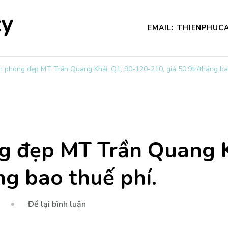
cy
EMAIL: THIENPHU
n phòng đẹp MT Trần Quang Khải, Q1, 90-120-210, giá 50.9tr/tháng bao
g đẹp MT Trần Quang K
ng bao thuế phí.
tại
Để lại bình luận
Cho