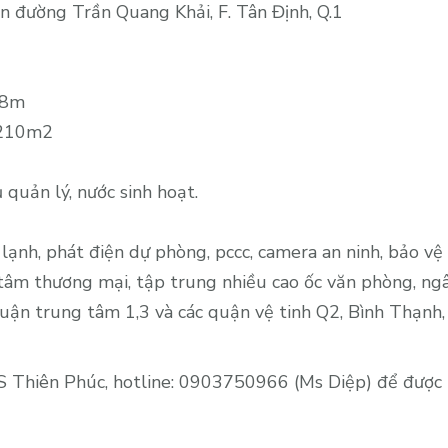
thuê
 đường Trần Quang Khải, F. Tân Định, Q.1
văn
phòng
đẹp
 8m
MT
 210m2
Trần
Quang
quản lý, nước sinh hoạt.
Khải,
Q1,
90-
 lạnh, phát điện dự phòng, pccc, camera an ninh, bảo vệ
120-
tâm thương mại, tập trung nhiều cao ốc văn phòng, ngâ
210,
 quận trung tâm 1,3 và các quận vệ tinh Q2, Bình Thạnh,
giá
50.9tr/tháng
S Thiên Phúc, hotline: 0903750966 (Ms Diệp) để được t
bao
thuế
phí.