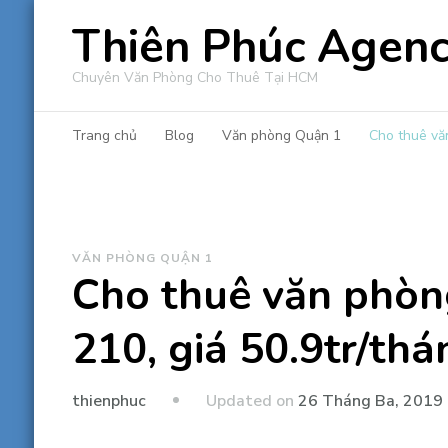
Thiên Phúc Agen
Chuyên Văn Phòng Cho Thuê Tại HCM
Trang chủ
Blog
Văn phòng Quận 1
Cho thuê vă
VĂN PHÒNG QUẬN 1
Cho thuê văn phòn
210, giá 50.9tr/thá
Updated on
26 Tháng Ba, 2019
thienphuc