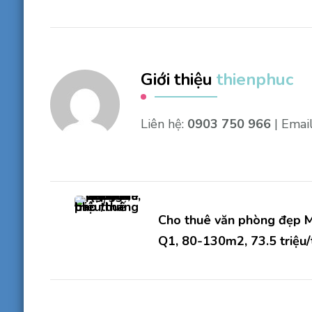
Giới thiệu
thienphuc
Liên hệ:
0903 750 966
| Emai
Điều
hướng
Cho thuê văn phòng đẹp 
Q1, 80-130m2, 73.5 triệu/
bài
viết