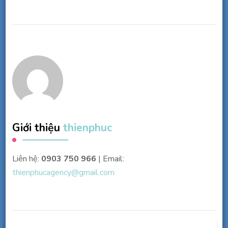
Giới thiệu
thienphuc
Liên hệ:
0903 750 966
| Email:
thienphucagency@gmail.com
Điều