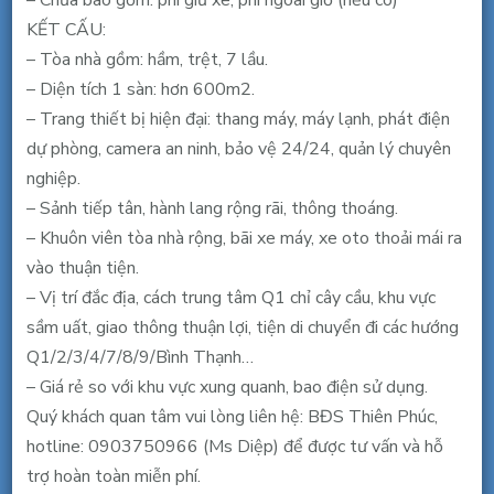
– Chưa bao gồm: phí giữ xe, phí ngoài giờ (nếu có)
41.2
KẾT CẤU:
triệu/tháng
– Tòa nhà gồm: hầm, trệt, 7 lầu.
bao
– Diện tích 1 sàn: hơn 600m2.
thuế
– Trang thiết bị hiện đại: thang máy, máy lạnh, phát điện
phí
dự phòng, camera an ninh, bảo vệ 24/24, quản lý chuyên
điện.
nghiệp.
– Sảnh tiếp tân, hành lang rộng rãi, thông thoáng.
– Khuôn viên tòa nhà rộng, bãi xe máy, xe oto thoải mái ra
vào thuận tiện.
– Vị trí đắc địa, cách trung tâm Q1 chỉ cây cầu, khu vực
sầm uất, giao thông thuận lợi, tiện di chuyển đi các hướng
Q1/2/3/4/7/8/9/Bình Thạnh…
– Giá rẻ so với khu vực xung quanh, bao điện sử dụng.
Quý khách quan tâm vui lòng liên hệ: BĐS Thiên Phúc,
hotline: 0903750966 (Ms Diệp) để được tư vấn và hỗ
trợ hoàn toàn miễn phí.