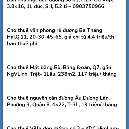
3.8×16, 1L đúc, SH, 5.2 tỉ – 0903750966
Cho thuê văn phòng rẻ đường Ba Tháng
Hai,Q.11, 20-30-45-65, giá chỉ từ 4.4 triệu/th
bao thuế phí
Cho thuê Mặt bằng Bùi Bằng Đoàn, Q7, gần
NgVLinh, Trệt- 1Lầu, 238m2, 117 triệu/ tháng
Cho thuê nguyên căn đường Âu Dương Lân,
Phường 3, Quận 8, 4×22, T-3L, 19 triệu/ tháng
Cho thuê Villa đẹp đường số 3 – KDC HimLam-