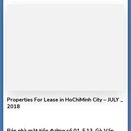
Properties For Lease in HoChiMinh City – JULY _
2018
Bán nhà mặt tiền đường số 01, F.13, Gò Vấp,