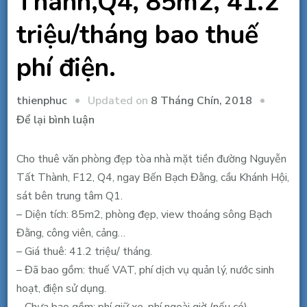
Thành,Q4, 85m2, 41.2
triệu/tháng bao thuế
phí điện.
Updated on
8 Tháng Chín, 2018
thienphuc
tại
Để lại bình luận
Cho
thuê
Cho thuê văn phòng đẹp tòa nhà mặt tiền đường Nguyễn
văn
Tất Thành, F12, Q4, ngay Bến Bạch Đằng, cầu Khánh Hội,
phòng
sát bên trung tâm Q1.
đẹp
– Diện tích: 85m2, phòng đẹp, view thoáng sông Bạch
MT
Đằng, công viên, cảng…
Nguyễn
– Giá thuê: 41.2 triệu/ tháng.
Tất
– Đã bao gồm: thuế VAT, phí dịch vụ quản lý, nước sinh
Thành,Q4,
hoạt, điện sử dụng.
85m2,