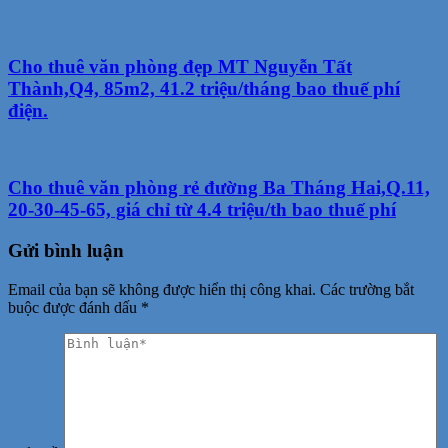
Cho thuê văn phòng đẹp MT Nguyễn Tất
Thành,Q4, 85m2, 41.2 triệu/tháng bao thuế phí
điện.
Cho thuê văn phòng rẻ đường Ba Tháng Hai,Q.11,
20-30-45-65, giá chỉ từ 4.4 triệu/th bao thuế phí
Gửi bình luận
Email của bạn sẽ không được hiển thị công khai.
Các trường bắt
buộc được đánh dấu
*