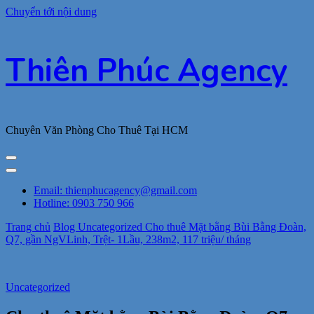
Chuyển tới nội dung
Thiên Phúc Agency
Chuyên Văn Phòng Cho Thuê Tại HCM
Email: thienphucagency@gmail.com
Hotline: 0903 750 966
Trang chủ
Blog
Uncategorized
Cho thuê Mặt bằng Bùi Bằng Đoàn,
Q7, gần NgVLinh, Trệt- 1Lầu, 238m2, 117 triệu/ tháng
Uncategorized