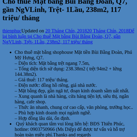
Cho thuê Mặt bằng Bùi Bằng Đoàn, Q7,
gần NgVLinh, Trệt- 1Lầu, 238m2, 117
triệu/ tháng
thienphuc
Updated on
20 Tháng Chín, 2018
20 Tháng Chín, 2018
Để
lại bình luận
tại Cho thuê Mặt bằng Bùi Bằng Đoàn, Q7, gần
NgVLinh, Trệt- 1Lầu, 238m2, 117 triệu/ tháng
Cho thuê mặt bằng shophouse Mặt tiền Bùi Bằng Đoàn, Phú
Mỹ Hưng, Q7.
– Diện tích: Mặt bằng trệt ngang 7.5m,
– Tổng diện tích sử dụng: 238.38m2 ( trệt 94m2 + lửng
144.38m2).
– Giá thuê: 117 triệu/ tháng.
– Điện nước: đồng hồ riêng, giá nhà nước.
– Mặt bằng đẹp, gần ngã tư, đoạn kinh doanh sầm uất nhất.
– Xung quanh là nhà hàng, cửa hàng tiện lợi, siêu thị, ngân
hàng, cafe shop.
– Thức ăn nhanh, chung cư cao cấp, văn phòng, trường học..
– Phù hợp kinh doanh mọi ngành nghề.
– Hợp đồng lâu dài, ổn định.
Quý khách quan tâm vui lòng liên hệ: BĐS Thiên Phúc,
hotline: 0903750966 (Ms Diệp) để được tư vấn và hỗ trợ
hoàn toàn miễn phí.Thanks and regards