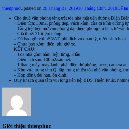
thienphuc
Updated on
26 Tháng Ba, 2019
10 Tháng Chín, 2018
Để lại
Cho thuê văn phòng tầng trệt tòa nhà mặt tiền đường Điện Biê
– Diện tích: 30m2, phòng đẹp, vách kính, cừa đi kính cường lự
– Tầng trệt tiện mở văn phòng đại diện, phòng du lịch, tư vấn
– Giá thuê: 21 triệu/ tháng.
– Đã bao gồm: thuế VAT, phí dịch vụ quản lý, nước sinh hoạt.
– Chưa bao gồm: điện, phí giữ xe.
KẾT CẤU:
– Tòa nhà gồm hầm, trệt, lửng, 8 lầu.
– Diện tích sàn: 100m2/sàn net.
– 1 thang máy, máy lạnh, phát điện dự phòng, pccc, camera an 
– Khu vực trung tâm Q, tập trung nhiều tòa nhà văn phòng, trư
– Hợp đồng dài hạn, ổn định.
Quý khách quan tâm vui lòng liên hệ: BĐS Thiên Phúc, hotlin
Giới thiệu
thienphuc