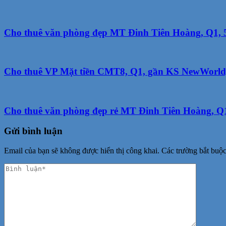
Cho thuê văn phòng đẹp MT Đinh Tiên Hoàng, Q1, 56
Cho thuê VP Mặt tiền CMT8, Q1, gần KS NewWorld, 
Cho thuê văn phòng đẹp rẻ MT Đinh Tiên Hoàng, Q1, 
Gửi bình luận
Email của bạn sẽ không được hiển thị công khai.
Các trường bắt buộ
Phản
hồi