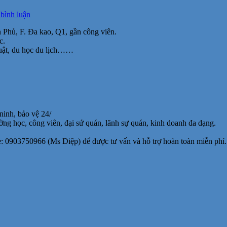
tại
 bình luận
Cho
n Phủ, F. Đa kao, Q1, gần công viên.
thuê
c.
văn
 luật, du học du lịch……
phòng
tầng
trệt
MT
Điện
Biên
Phủ,
ninh, bảo vệ 24/
Q1,
ờng học, công viên, đại sứ quán, lãnh sự quán, kinh doanh đa dạng.
30m2,
21
e: 0903750966 (Ms Diệp) để được tư vấn và hỗ trợ hoàn toàn miễn phí.
triệu/tháng
bao
thuế
phí.