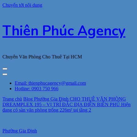
Chuyển tới nội dung
Thiên Phúc Agency
Chuyên Văn Phòng Cho Thuê Tại HCM
Email: thienphucagency@gmail.com
Hotline: 0903 750 966
Trang chủ
Blog
Phường Gia Định
CHO THUÊ VĂN PHÒNG
DREAMPLEX 195 – VỊ TRÍ ĐẮC ĐỊA ĐIỆN BIÊN PHỦ Hiện
đang có sàn văn phòng trống 226m² tại tầng 2
Phường Gia Định