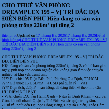
CHO THUÊ VĂN PHÒNG
DREAMPLEX 195 – VỊ TRÍ ĐẮC ĐỊA
ĐIỆN BIÊN PHỦ Hiện đang có sàn văn
phòng trống 226m² tại tầng 2
thienphuc
Updated on
17 Tháng Ba, 2026
17 Tháng Ba, 2026
Để lại
bình luận
tại CHO THUÊ VĂN PHÒNG DREAMPLEX 195 – VỊ
TRÍ ĐẮC ĐỊA ĐIỆN BIÊN PHỦ Hiện đang có sàn văn phòng
trống 226m² tại tầng 2
CHO THUÊ VĂN PHÒNG DREAMPLEX 195 – VỊ TRÍ ĐẮC
ĐỊA ĐIỆN BIÊN PHỦ
Hiện đang có sàn văn phòng trống 226m² tại tầng 2, có thể bàn giao
ngay, phù hợp cho doanh nghiệp cần không gian làm việc chuyên
nghiệp tại khu vực trung tâm.
???? Địa chỉ: 195 Điện Biên Phủ, Phường Gia Định, TP.HCM
???? Giá thuê: 15 USD/m² + 4 USD phí quản lý + VAT
???? Diện tích: 226m² – sàn trống, dễ dàng thiết kế theo nhu cầu
ƯU ĐIỂM NỔI BẬT
• Vị trí chiến lược gần Hàng Xanh – Nguyễn Bỉnh Khiêm – cầu Sài
Gòn, kết nối nhanh Quận 1, Thủ Đức và các quận trung tâm.
• Chỉ vài phút đến Đại học Hồng Bàng, Chợ Bà Chiểu, Thảo Cầm