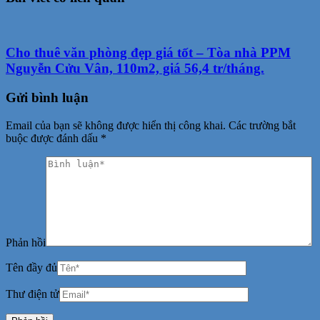
Cho thuê văn phòng đẹp giá tốt – Tòa nhà PPM
Nguyễn Cửu Vân, 110m2, giá 56,4 tr/tháng.
Gửi bình luận
Email của bạn sẽ không được hiển thị công khai.
Các trường bắt
buộc được đánh dấu
*
Phản hồi
Tên đầy đủ
Thư điện tử