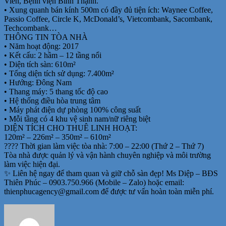
Viên, Bệnh viện Bình Thạnh.
• Xung quanh bán kính 500m có đầy đủ tiện ích: Waynee Coffee,
Passio Coffee, Circle K, McDonald’s, Vietcombank, Sacombank,
Techcombank…
THÔNG TIN TÒA NHÀ
• Năm hoạt động: 2017
• Kết cấu: 2 hầm – 12 tầng nổi
• Diện tích sàn: 610m²
• Tổng diện tích sử dụng: 7.400m²
• Hướng: Đông Nam
• Thang máy: 5 thang tốc độ cao
• Hệ thống điều hòa trung tâm
• Máy phát điện dự phòng 100% công suất
• Mỗi tầng có 4 khu vệ sinh nam/nữ riêng biệt
DIỆN TÍCH CHO THUÊ LINH HOẠT:
120m² – 226m² – 350m² – 610m²
???? Thời gian làm việc tòa nhà: 7:00 – 22:00 (Thứ 2 – Thứ 7)
Tòa nhà được quản lý và vận hành chuyên nghiệp và môi trường
làm việc hiện đại.
✨ Liên hệ ngay để tham quan và giữ chỗ sàn đẹp! Ms Diệp – BĐS
Thiên Phúc – 0903.750.966 (Mobile – Zalo) hoặc email:
thienphucagency@gmail.com để được tư vấn hoàn toàn miễn phí.